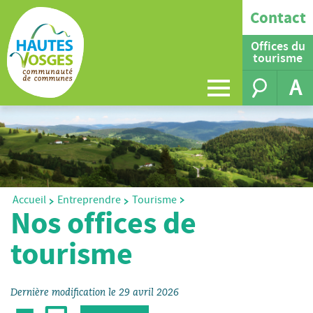
Contact
Offices du
tourisme
A
Accueil
Entreprendre
Tourisme
>
>
Nos offices de
tourisme
Dernière modification le 29 avril 2026