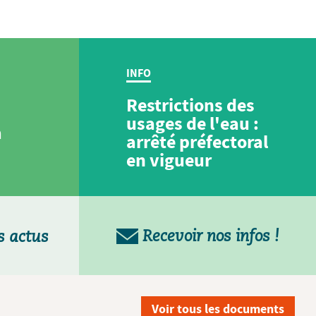
INFO
Restrictions des
usages de l'eau :
a
arrêté préfectoral
en vigueur
Recevoir nos infos !
s actus
Voir tous les documents