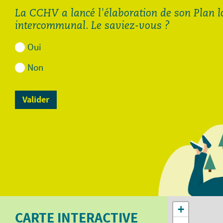
La CCHV a lancé l'élaboration de son Plan 
intercommunal. Le saviez-vous ?
Oui
Non
Demande de diagnostic
Demande de diagnostic
assainissement pour les
assainissement pour
autres communes de la
Cornimont et La Bresse.pdf
CCHV.pdf
113.88 Ko
112.48 Ko
Ouvrir
Ouvrir
+
CARTE INTERACTIVE