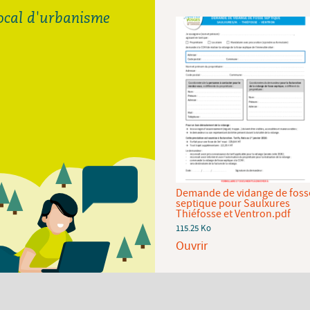
local d'urbanisme
Demande de raccordement
Demande de vidange de foss
au réseau d'eau potable de la
septique pour Saulxures
CCHV.pdf
Thiéfosse et Ventron.pdf
92.94 Ko
115.25 Ko
Ouvrir
Ouvrir