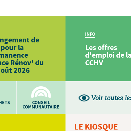
INFO
ngement de
 pour la
Les offres
manence
d'emploi de l
nce Rénov' du
CCHV
août 2026
Voir toutes le
CHETS
CONSEIL
COMMUNAUTAIRE
LE KIOSQUE