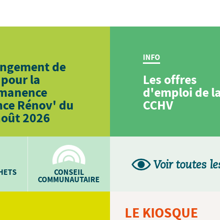
INFO
ngement de
 pour la
Les offres
manence
d'emploi de l
nce Rénov' du
CCHV
août 2026
Voir toutes le
CHETS
CONSEIL
COMMUNAUTAIRE
LE KIOSQUE