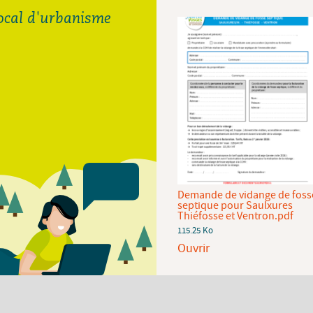
local d'urbanisme
Demande de raccordement
Demande de vidange de foss
au réseau d'eau potable de la
septique pour Saulxures
CCHV.pdf
Thiéfosse et Ventron.pdf
92.94 Ko
115.25 Ko
Ouvrir
Ouvrir