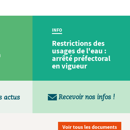
INFO
Restrictions des
usages de l'eau :
a
arrêté préfectoral
en vigueur
Recevoir nos infos !
s actus
Voir tous les documents