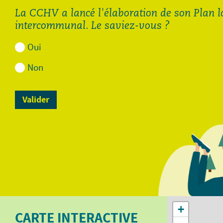
La CCHV a lancé l'élaboration de son Plan 
intercommunal. Le saviez-vous ?
Oui
Non
Demande de diagnostic
Demande de diagnostic
assainissement pour les
assainissement pour
autres communes de la
Cornimont et La Bresse.pdf
CCHV.pdf
113.88 Ko
112.48 Ko
Ouvrir
Ouvrir
+
CARTE INTERACTIVE