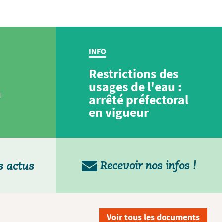
INFO
Restrictions des
usages de l'eau :
a
arrêté préfectoral
en vigueur
Recevoir nos infos !
s actus
Voir tous les documents