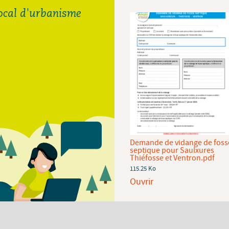
local d'urbanisme
Demande de raccordement
Demande de vidange de foss
au réseau d'eau potable de la
septique pour Saulxures
CCHV.pdf
Thiéfosse et Ventron.pdf
92.94 Ko
115.25 Ko
Ouvrir
Ouvrir