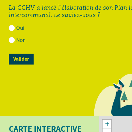
La CCHV a lancé l'élaboration de son Plan 
intercommunal. Le saviez-vous ?
Oui
Non
Demande de diagnostic
Demande de diagnostic
assainissement pour les
assainissement pour
autres communes de la
Cornimont et La Bresse.pdf
CCHV.pdf
113.88 Ko
112.48 Ko
Ouvrir
Ouvrir
+
CARTE INTERACTIVE