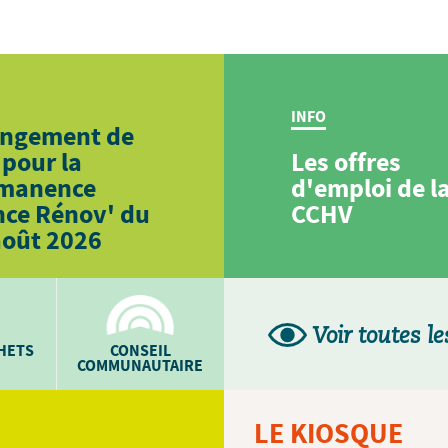
INFO
ngement de
 pour la
Les offres
manence
d'emploi de l
nce Rénov' du
CCHV
août 2026
Voir toutes le
CHETS
CONSEIL
COMMUNAUTAIRE
LE KIOSQUE