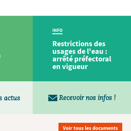
INFO
Restrictions des
usages de l'eau :
a
arrêté préfectoral
en vigueur
Recevoir nos infos !
s actus
Voir tous les documents