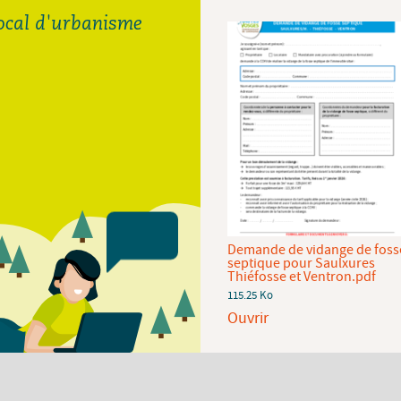
local d'urbanisme
Demande de raccordement
Demande de vidange de foss
au réseau d'eau potable de la
septique pour Saulxures
CCHV.pdf
Thiéfosse et Ventron.pdf
92.94 Ko
115.25 Ko
Ouvrir
Ouvrir