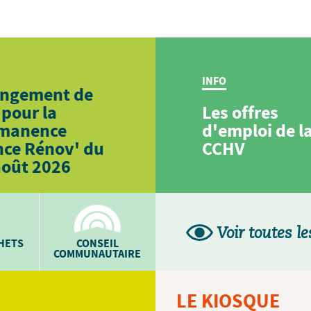
INFO
ngement de
 pour la
Les offres
manence
d'emploi de l
nce Rénov' du
CCHV
août 2026
Voir toutes le
CHETS
CONSEIL
COMMUNAUTAIRE
LE KIOSQUE