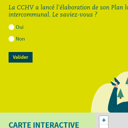
La CCHV a lancé l'élaboration de son Plan 
intercommunal. Le saviez-vous ?
Oui
Non
Demande de diagnostic
Demande de diagnostic
assainissement pour les
assainissement pour
autres communes de la
Cornimont et La Bresse.pdf
CCHV.pdf
113.88 Ko
112.48 Ko
Ouvrir
Ouvrir
+
CARTE INTERACTIVE