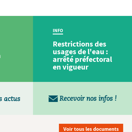
INFO
Restrictions des
usages de l'eau :
a
arrêté préfectoral
en vigueur
Recevoir nos infos !
s actus
Voir tous les documents