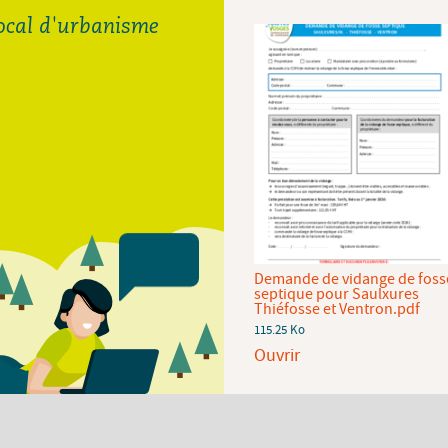
local d'urbanisme
Demande de raccordement
Demande de vidange de foss
au réseau d'eau potable de la
septique pour Saulxures
CCHV.pdf
Thiéfosse et Ventron.pdf
92.94 Ko
115.25 Ko
Ouvrir
Ouvrir