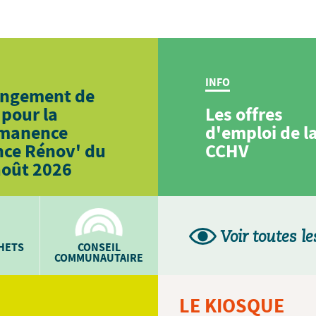
INFO
ngement de
 pour la
Les offres
manence
d'emploi de l
nce Rénov' du
CCHV
août 2026
Voir toutes le
CHETS
CONSEIL
COMMUNAUTAIRE
LE KIOSQUE