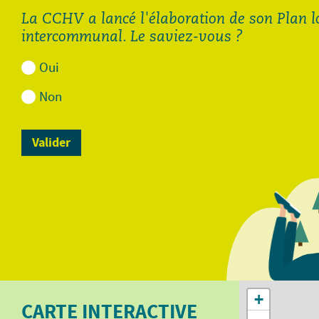
La CCHV a lancé l'élaboration de son Plan 
intercommunal. Le saviez-vous ?
Oui
Non
Demande de diagnostic
Demande de diagnostic
assainissement pour les
assainissement pour
autres communes de la
Cornimont et La Bresse.pdf
CCHV.pdf
113.88 Ko
112.48 Ko
Ouvrir
Ouvrir
+
CARTE INTERACTIVE