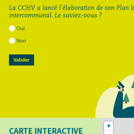
La CCHV a lancé l'élaboration de son Plan 
intercommunal. Le saviez-vous ?
Oui
Non
Demande de diagnostic
Demande de diagnostic
assainissement pour les
assainissement pour
autres communes de la
Cornimont et La Bresse.pdf
CCHV.pdf
113.88 Ko
112.48 Ko
Ouvrir
Ouvrir
+
CARTE INTERACTIVE