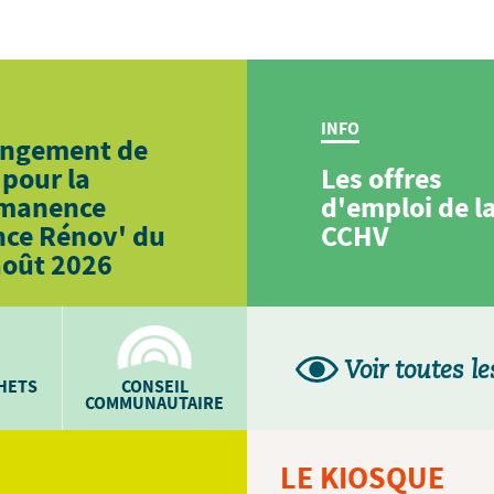
INFO
ngement de
 pour la
Les offres
manence
d'emploi de l
nce Rénov' du
CCHV
août 2026
Voir toutes le
CHETS
CONSEIL
COMMUNAUTAIRE
LE KIOSQUE