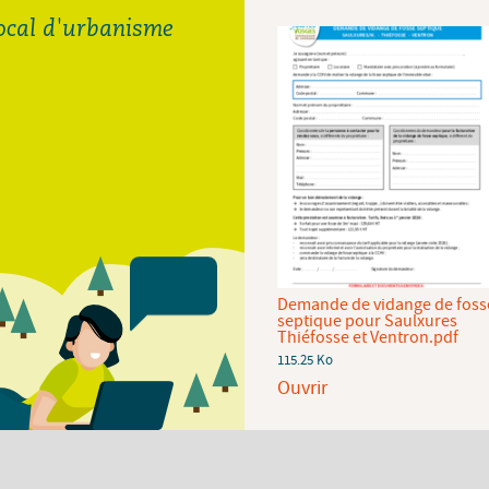
local d'urbanisme
Demande de raccordement
Demande de vidange de foss
au réseau d'eau potable de la
septique pour Saulxures
CCHV.pdf
Thiéfosse et Ventron.pdf
92.94 Ko
115.25 Ko
Ouvrir
Ouvrir