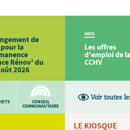
INFO
ngement de
 pour la
Les offres
manence
d'emploi de l
nce Rénov' du
CCHV
août 2026
Voir toutes le
CHETS
CONSEIL
COMMUNAUTAIRE
LE KIOSQUE