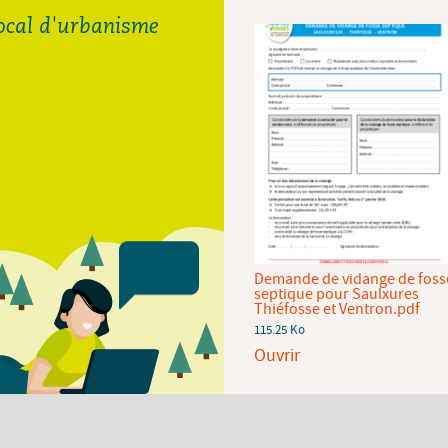
local d'urbanisme
Demande de raccordement
Demande de vidange de foss
au réseau d'eau potable de la
septique pour Saulxures
CCHV.pdf
Thiéfosse et Ventron.pdf
92.94 Ko
115.25 Ko
Ouvrir
Ouvrir